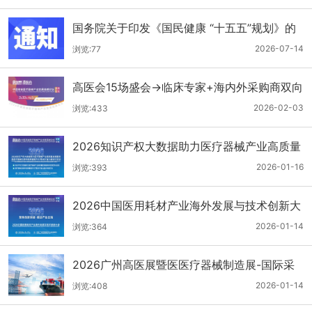
国务院关于印发《国民健康 “十五五”规划》的
通知
2026-07-14
浏览:77
高医会15场盛会→临床专家+海内外采购商双向
对接
2026-02-03
浏览:433
2026知识产权大数据助力医疗器械产业高质量
发展服务暨医疗器械注册申报质量提升与'零发
2026-01-16
浏览:393
补'能力建设交流会
2026中国医用耗材产业海外发展与技术创新大
会
2026-01-14
浏览:364
2026广州高医展暨医医疗器械制造展-国际采
购商名单第二批公布
2026-01-14
浏览:408