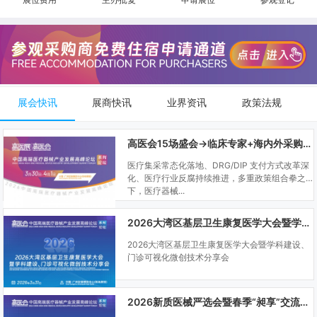
展会快讯
展商快讯
业界资讯
政策法规
高医会15场盛会→临床专家+海内外采购商双向对接
医疗集采常态化落地、DRG/DIP 支付方式改革深
化、医疗行业反腐持续推进，多重政策组合拳之
下，医疗器械...
2026大湾区基层卫生康复医学大会暨学科建设、门诊可视化微创技术分享会
2026大湾区基层卫生康复医学大会暨学科建设、
门诊可视化微创技术分享会
2026新质医械严选会暨春季“昶享”交流会（高医展站）