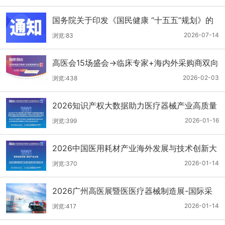
国务院关于印发《国民健康 “十五五”规划》的
通知
2026-07-14
浏览:83
高医会15场盛会→临床专家+海内外采购商双向
对接
2026-02-03
浏览:438
2026知识产权大数据助力医疗器械产业高质量
发展服务暨医疗器械注册申报质量提升与'零发
2026-01-16
浏览:399
补'能力建设交流会
2026中国医用耗材产业海外发展与技术创新大
会
2026-01-14
浏览:370
2026广州高医展暨医医疗器械制造展-国际采
购商名单第二批公布
2026-01-14
浏览:417