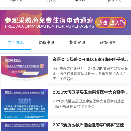
展会快讯
展商快讯
业界资讯
政策法规
高医会15场盛会→临床专家+海内外采购商双向对接
医疗集采常态化落地、DRG/DIP 支付方式改革深
化、医疗行业反腐持续推进，多重政策组合拳之
下，医疗器械...
2026大湾区基层卫生康复医学大会暨学科建设、门诊可视化微创技术分享会
2026大湾区基层卫生康复医学大会暨学科建设、
门诊可视化微创技术分享会
2026新质医械严选会暨春季“昶享”交流会（高医展站）