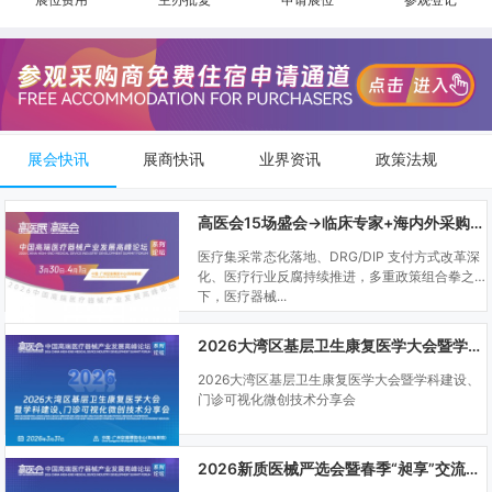
展会快讯
展商快讯
业界资讯
政策法规
高医会15场盛会→临床专家+海内外采购商双向对接
医疗集采常态化落地、DRG/DIP 支付方式改革深
化、医疗行业反腐持续推进，多重政策组合拳之
下，医疗器械...
2026大湾区基层卫生康复医学大会暨学科建设、门诊可视化微创技术分享会
2026大湾区基层卫生康复医学大会暨学科建设、
门诊可视化微创技术分享会
2026新质医械严选会暨春季“昶享”交流会（高医展站）