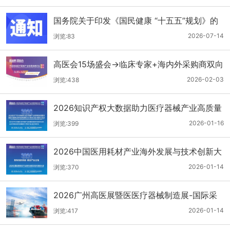
国务院关于印发《国民健康 “十五五”规划》的
通知
2026-07-14
浏览:83
高医会15场盛会→临床专家+海内外采购商双向
对接
2026-02-03
浏览:438
2026知识产权大数据助力医疗器械产业高质量
发展服务暨医疗器械注册申报质量提升与'零发
2026-01-16
浏览:399
补'能力建设交流会
2026中国医用耗材产业海外发展与技术创新大
会
2026-01-14
浏览:370
2026广州高医展暨医医疗器械制造展-国际采
购商名单第二批公布
2026-01-14
浏览:417