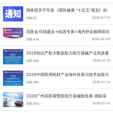
国务院关于印发《国民健康 “十五五”规划》的
通知
2026-07-14
浏览:74
高医会15场盛会→临床专家+海内外采购商双向
对接
2026-02-03
浏览:430
2026知识产权大数据助力医疗器械产业高质量
发展服务暨医疗器械注册申报质量提升与'零发
2026-01-16
浏览:389
补'能力建设交流会
2026中国医用耗材产业海外发展与技术创新大
会
2026-01-14
浏览:360
2026广州高医展暨医医疗器械制造展-国际采
购商名单第二批公布
2026-01-14
浏览:404