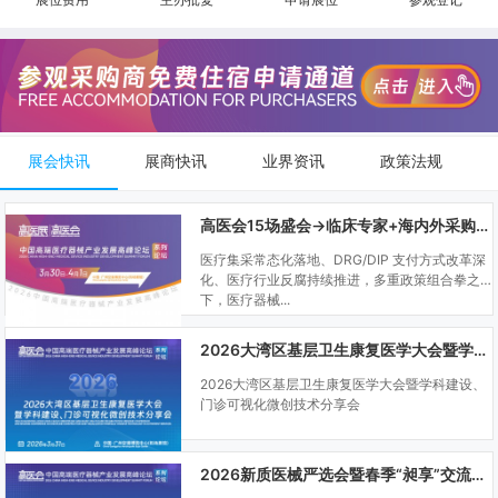
展会快讯
展商快讯
业界资讯
政策法规
高医会15场盛会→临床专家+海内外采购商双向对接
医疗集采常态化落地、DRG/DIP 支付方式改革深
化、医疗行业反腐持续推进，多重政策组合拳之
下，医疗器械...
2026大湾区基层卫生康复医学大会暨学科建设、门诊可视化微创技术分享会
2026大湾区基层卫生康复医学大会暨学科建设、
门诊可视化微创技术分享会
2026新质医械严选会暨春季“昶享”交流会（高医展站）