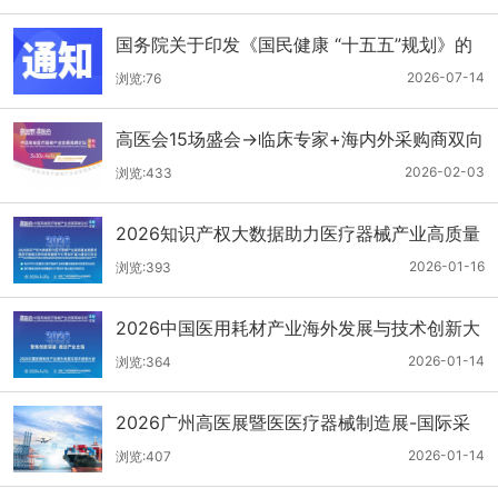
国务院关于印发《国民健康 “十五五”规划》的
通知
2026-07-14
浏览:76
高医会15场盛会→临床专家+海内外采购商双向
对接
2026-02-03
浏览:433
2026知识产权大数据助力医疗器械产业高质量
发展服务暨医疗器械注册申报质量提升与'零发
2026-01-16
浏览:393
补'能力建设交流会
2026中国医用耗材产业海外发展与技术创新大
会
2026-01-14
浏览:364
2026广州高医展暨医医疗器械制造展-国际采
购商名单第二批公布
2026-01-14
浏览:407