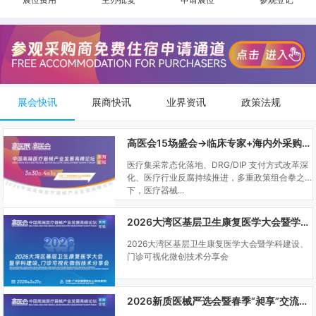
展会快讯
展商快讯
业界资讯
政策法规
高医会15场盛会→临床专家+海内外采购商双向对接
医疗集采常态化落地、DRG/DIP 支付方式改革深
化、医疗行业反腐持续推进，多重政策组合拳之
下，医疗器械...
2026大湾区基层卫生康复医学大会暨学科建设、门诊可视化微创技术分享会
2026大湾区基层卫生康复医学大会暨学科建设、
门诊可视化微创技术分享会
2026新质医械严选会暨春季“昶享”交流会（高医展站）