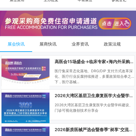
展会快讯
展商快讯
业界资讯
政策法规
高医会15场盛会→临床专家+海内外采购商双向对接
医疗集采常态化落地、DRG/DIP 支付方式改革深
化、医疗行业反腐持续推进，多重政策组合拳之
下，医疗器械...
2026大湾区基层卫生康复医学大会暨学科建设、门诊可视化微创技术分享会
2026大湾区基层卫生康复医学大会暨学科建设、
门诊可视化微创技术分享会
2026新质医械严选会暨春季“昶享”交流会（高医展站）