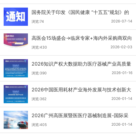
国务院关于印发《国民健康 “十五五”规划》的
通知
2026-07-14
浏览:74
高医会15场盛会→临床专家+海内外采购商双向
对接
2026-02-03
浏览:430
2026知识产权大数据助力医疗器械产业高质量
发展服务暨医疗器械注册申报质量提升与'零发
2026-01-16
浏览:390
补'能力建设交流会
2026中国医用耗材产业海外发展与技术创新大
会
2026-01-14
浏览:362
2026广州高医展暨医医疗器械制造展-国际采
购商名单第二批公布
2026-01-14
浏览:405