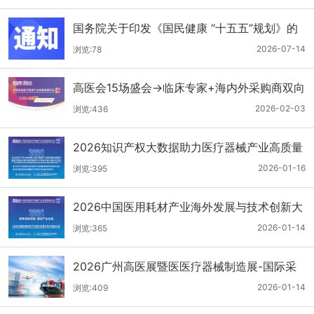
国务院关于印发《国民健康 “十五五”规划》的
通知
2026-07-14
浏览:78
高医会15场盛会→临床专家+海内外采购商双向
对接
2026-02-03
浏览:436
2026知识产权大数据助力医疗器械产业高质量
发展服务暨医疗器械注册申报质量提升与'零发
2026-01-16
浏览:395
补'能力建设交流会
2026中国医用耗材产业海外发展与技术创新大
会
2026-01-14
浏览:365
2026广州高医展暨医医疗器械制造展-国际采
购商名单第二批公布
2026-01-14
浏览:409