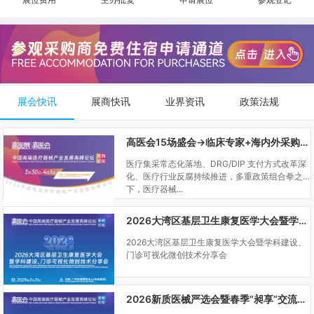
展会快讯
展商快讯
业界资讯
政策法规
高医会15场盛会→临床专家+海内外采购商双向对接
医疗集采常态化落地、DRG/DIP 支付方式改革深
化、医疗行业反腐持续推进，多重政策组合拳之
下，医疗器械...
2026大湾区基层卫生康复医学大会暨学科建设、门诊可视化微创技术分享会
2026大湾区基层卫生康复医学大会暨学科建设、
门诊可视化微创技术分享会
2026新质医械严选会暨春季“昶享”交流会（高医展站）