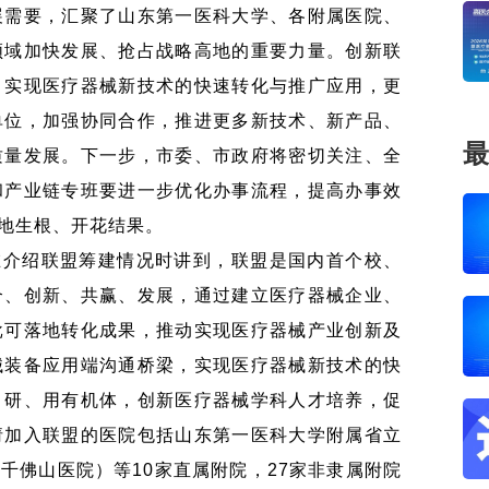
展需要，汇聚了山东第一医科大学、各附属医院、
领域加快发展、抢占战略高地的重要力量。创新联
，实现医疗器械新技术的快速转化与推广应用，更
单位，加强协同合作，推进更多新技术、新产品、
最
质量发展。下一步，市委、市政府将密切关注、全
和产业链专班要进一步优化办事流程，提高办事效
地生根、开花结果。
在介绍联盟筹建情况时讲到，联盟是国内首个校、
合、创新、共赢、发展，通过建立医疗器械企业、
批可落地转化成果，推动实现医疗器械产业创新及
械装备应用端沟通桥梁，实现医疗器械新技术的快
、研、用有机体，创新医疗器械学科人才培养，促
请加入联盟的医院包括山东第一医科大学附属省立
省千佛山医院）等
10家直属附院，27家非隶属附院