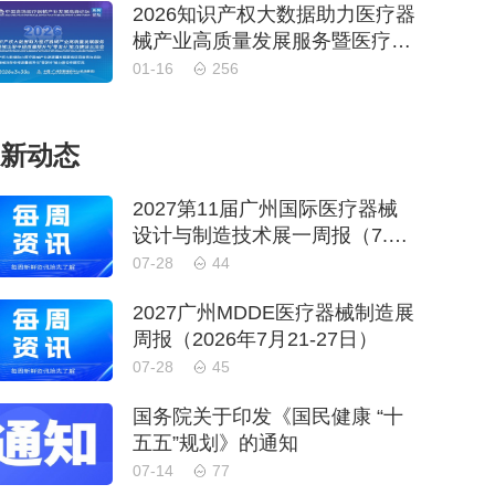
2026知识产权大数据助力医疗器
械产业高质量发展服务暨医疗器
械注册申报质量提升与'零发
01-16
256
补'能力建设交流会
新动态
2027第11届广州国际医疗器械
设计与制造技术展一周报（7.22
-7.28）
07-28
44
2027广州MDDE医疗器械制造展
周报（2026年7月21-27日）
07-28
45
国务院关于印发《国民健康 “十
五五”规划》的通知
07-14
77