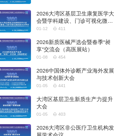
2026大湾区基层卫生康复医学大
会暨学科建设、门诊可视化微创
技术分享会
01-12
411
2026新质医械严选会暨春季“昶
享”交流会（高医展站）
01-08
454
2026中国体外诊断产业海外发展
与技术创新大会
01-05
441
大湾区基层卫生新质生产力提升
大会
01-05
403
2026大湾区非公医疗卫生机构发
展学术会议