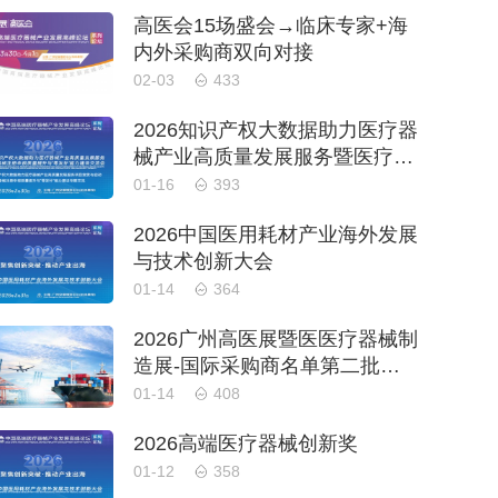
高医会15场盛会→临床专家+海
内外采购商双向对接
02-03
433
2026知识产权大数据助力医疗器
械产业高质量发展服务暨医疗器
械注册申报质量提升与'零发
01-16
393
补'能力建设交流会
2026中国医用耗材产业海外发展
与技术创新大会
01-14
364
2026广州高医展暨医医疗器械制
造展-国际采购商名单第二批公
布
01-14
408
2026高端医疗器械创新奖
01-12
358