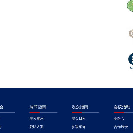
会
展商指南
观众指南
会议活动
介
展位费用
展会日程
高医会
构
赞助方案
参观须知
合作展会