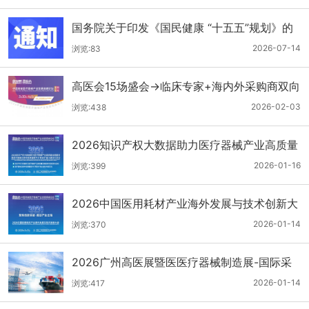
国务院关于印发《国民健康 “十五五”规划》的
通知
2026-07-14
浏览:83
高医会15场盛会→临床专家+海内外采购商双向
对接
2026-02-03
浏览:438
2026知识产权大数据助力医疗器械产业高质量
发展服务暨医疗器械注册申报质量提升与'零发
2026-01-16
浏览:399
补'能力建设交流会
2026中国医用耗材产业海外发展与技术创新大
会
2026-01-14
浏览:370
2026广州高医展暨医医疗器械制造展-国际采
购商名单第二批公布
2026-01-14
浏览:417