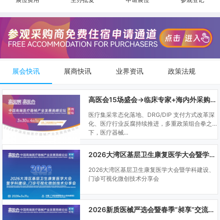
展会快讯
展商快讯
业界资讯
政策法规
高医会15场盛会→临床专家+海内外采购商双向对接
医疗集采常态化落地、DRG/DIP 支付方式改革深
化、医疗行业反腐持续推进，多重政策组合拳之
下，医疗器械...
2026大湾区基层卫生康复医学大会暨学科建设、门诊可视化微创技术分享会
2026大湾区基层卫生康复医学大会暨学科建设、
门诊可视化微创技术分享会
2026新质医械严选会暨春季“昶享”交流会（高医展站）