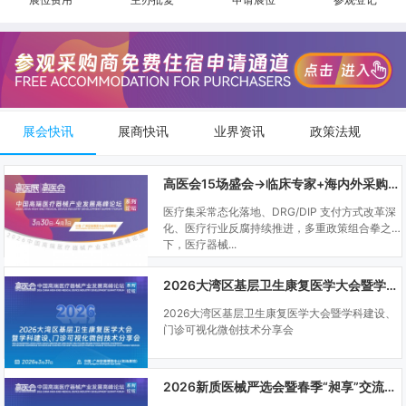
展会快讯
展商快讯
业界资讯
政策法规
高医会15场盛会→临床专家+海内外采购商双向对接
医疗集采常态化落地、DRG/DIP 支付方式改革深
化、医疗行业反腐持续推进，多重政策组合拳之
下，医疗器械...
2026大湾区基层卫生康复医学大会暨学科建设、门诊可视化微创技术分享会
2026大湾区基层卫生康复医学大会暨学科建设、
门诊可视化微创技术分享会
2026新质医械严选会暨春季“昶享”交流会（高医展站）