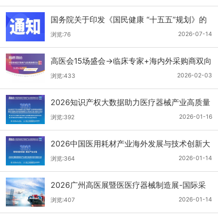
国务院关于印发《国民健康 “十五五”规划》的
通知
2026-07-14
浏览:76
高医会15场盛会→临床专家+海内外采购商双向
对接
2026-02-03
浏览:433
2026知识产权大数据助力医疗器械产业高质量
发展服务暨医疗器械注册申报质量提升与'零发
2026-01-16
浏览:392
补'能力建设交流会
2026中国医用耗材产业海外发展与技术创新大
会
2026-01-14
浏览:364
2026广州高医展暨医医疗器械制造展-国际采
购商名单第二批公布
2026-01-14
浏览:407