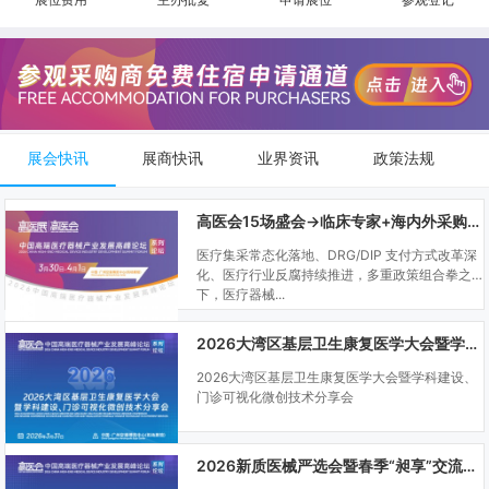
展会快讯
展商快讯
业界资讯
政策法规
高医会15场盛会→临床专家+海内外采购商双向对接
医疗集采常态化落地、DRG/DIP 支付方式改革深
化、医疗行业反腐持续推进，多重政策组合拳之
下，医疗器械...
2026大湾区基层卫生康复医学大会暨学科建设、门诊可视化微创技术分享会
2026大湾区基层卫生康复医学大会暨学科建设、
门诊可视化微创技术分享会
2026新质医械严选会暨春季“昶享”交流会（高医展站）