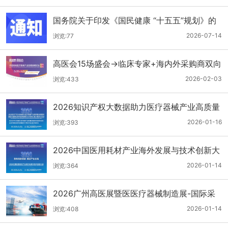
国务院关于印发《国民健康 “十五五”规划》的
通知
2026-07-14
浏览:77
高医会15场盛会→临床专家+海内外采购商双向
对接
2026-02-03
浏览:433
2026知识产权大数据助力医疗器械产业高质量
发展服务暨医疗器械注册申报质量提升与'零发
2026-01-16
浏览:393
补'能力建设交流会
2026中国医用耗材产业海外发展与技术创新大
会
2026-01-14
浏览:364
2026广州高医展暨医医疗器械制造展-国际采
购商名单第二批公布
2026-01-14
浏览:408